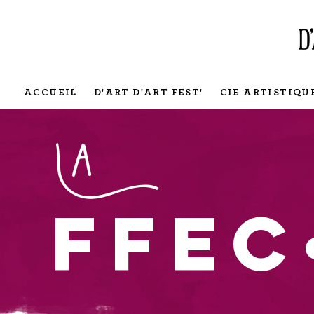
ACCUEIL
D'ART D'ART FEST'
CIE ARTISTIQU
La
ffec