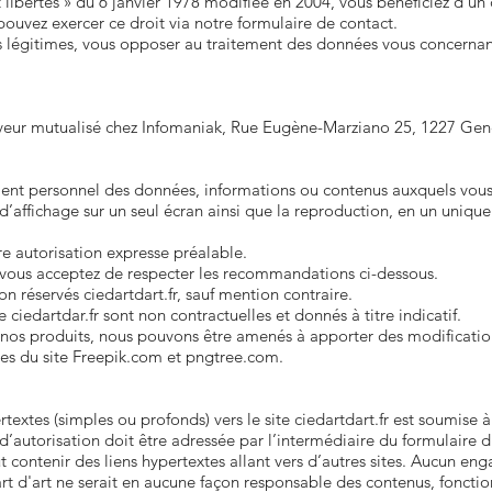
libertés » du 6 janvier 1978 modifiée en 2004, vous bénéficiez d’un d
ouvez exercer ce droit via notre formulaire de contact.
légitimes, vous opposer au traitement des données vous concernant
rveur mutualisé chez Infomaniak, Rue Eugène-Marziano 25, 1227 Genè
ement personnel des données, informations ou contenus auxquels vous
 d’affichage sur un seul écran ainsi que la reproduction, en un uni
re autorisation expresse préalable.
e vous acceptez de respecter les recommandations ci-dessous.
on réservés ciedartdart.fr, sauf mention contraire.
 ciedartdar.fr sont non contractuelles et donnés à titre indicatif.
nos produits, nous pouvons être amenés à apporter des modification
sues du site Freepik.com et pngtree.com.
rtextes (simples ou profonds) vers le site ciedartdart.fr est soumise à
d’autorisation doit être adressée par l’intermédiaire du formulaire d
eut contenir des liens hypertextes allant vers d’autres sites. Aucun 
art d'art ne serait en aucune façon responsable des contenus, fonctio