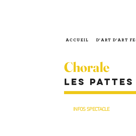
ACCUEIL
D'ART D'ART FE
Chorale
Les pattes
INFOS SPECTACLE
• DATE & HORAIRES
Samedi 30 mai | 18h > 19h
• PUBLIC